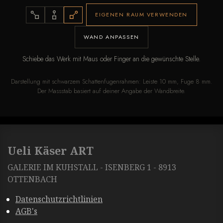
EIGENEN RAUM VERWENDEN
WAND ANPASSEN
Schiebe das Werk mit Maus oder Finger an die gewünschte Stelle.
Darstellung mit schwarzem Schattenfugenrahmen: Leiste 10 mm, Fuge 8 mm.
Der Massstab basiert auf deiner Angabe der Wandbreite.
Ueli Käser ART
GALERIE IM KUHSTALL - ISENBERG 1 - 8913
OTTENBACH
Datenschutzrichtlinien
AGB's