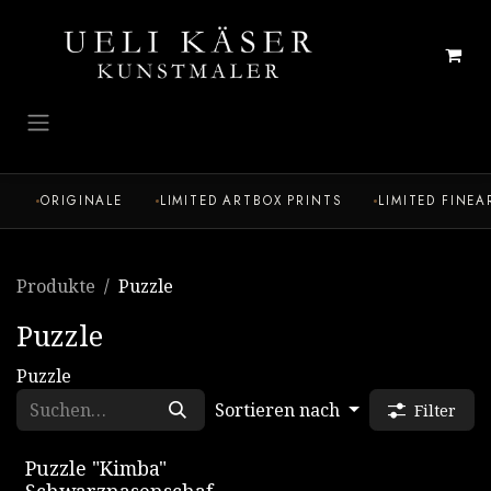
Zum Inhalt springen
ORIGINALE
LIMITED ARTBOX PRINTS
LIMITED FINEA
Produkte
Puzzle
Puzzle
Puzzle
Sortieren nach
Filter
Puzzle "Kimba"
Schwarznasenschaf